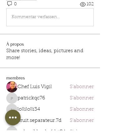
0
102
Kommentar verfassen...
À propos
Share stories, ideas, pictures and
more!
membres
Chef Luis Vigil
S'abonner
patrickqc76
S'abonner
patrickqc76
lollilolli34
S'abonner
lollilolli34
bruit.separateur.7d
S'abonner
bruit.separateur.7d
gobpxjkhnrkxfshtCA
S'abonner
gobpxjkhnrkxfshtCA