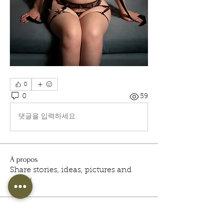
0
0
59
댓글을 입력하세요.
À propos
Share stories, ideas, pictures and
more!
membres